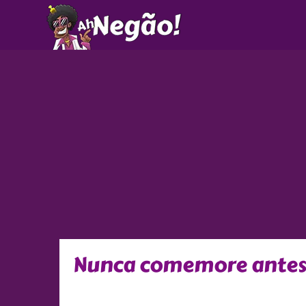
Ir
para
o
conteúdo
Nunca comemore antes