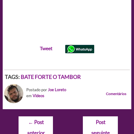
Tweet
TAGS:
BATE FORTE O TAMBOR
Postado por
Joe Loreto
Comentários
em
Videos
Navegação
←
Post
Post
de
anterior
seguinte