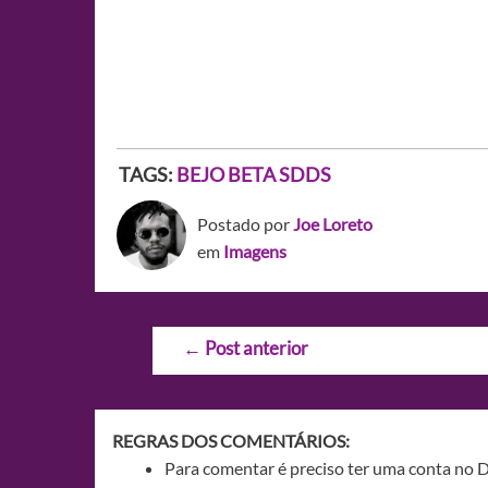
TAGS:
BEJO BETA SDDS
Postado por
Joe Loreto
em
Imagens
Navegação
←
Post anterior
de
Post
REGRAS DOS COMENTÁRIOS:
Para comentar é preciso ter uma conta no 