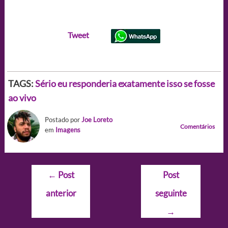
Tweet
TAGS:
Sério eu responderia exatamente isso se fosse
ao vivo
Postado por
Joe Loreto
Comentários
em
Imagens
Navegação
←
Post
Post
de
anterior
seguinte
Post
→