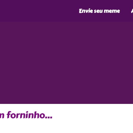
Envie seu meme
um forninho…