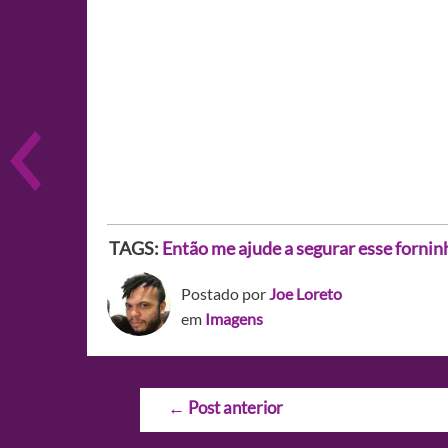
TAGS:
Então me ajude a segurar esse fornin
Postado por
Joe Loreto
em
Imagens
Navegação
←
Post anterior
de