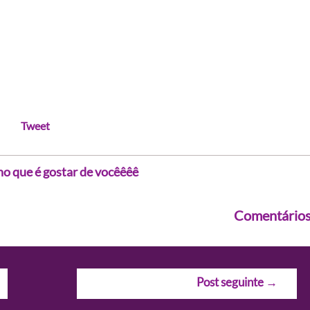
Tweet
ho que é gostar de vocêêêê
Comentário
Post seguinte
→