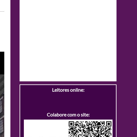
Leitores online:
Colabore com o site: