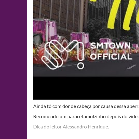
Ainda tô com dor de cabeça por causa dessa abe
Recomendo um paracetamolzinho depois do vídeo
Dica do leitor Alessandro Henrique.