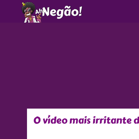
Ir
para
o
conteúdo
O vídeo mais irritante 