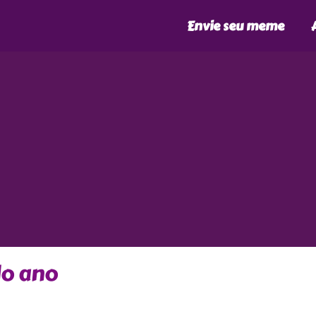
Envie seu meme
do ano