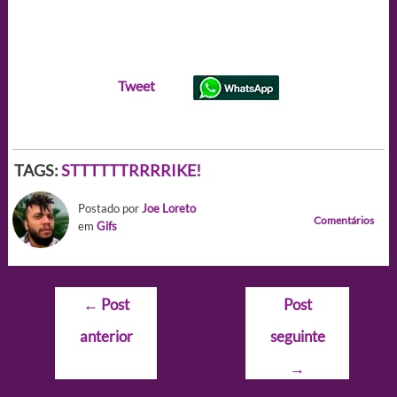
Tweet
TAGS:
STTTTTTRRRRIKE!
Postado por
Joe Loreto
Comentários
em
Gifs
Navegação
←
Post
Post
de
anterior
seguinte
Post
→