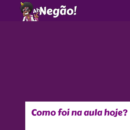
Ir
para
o
conteúdo
Como foi na aula hoje?