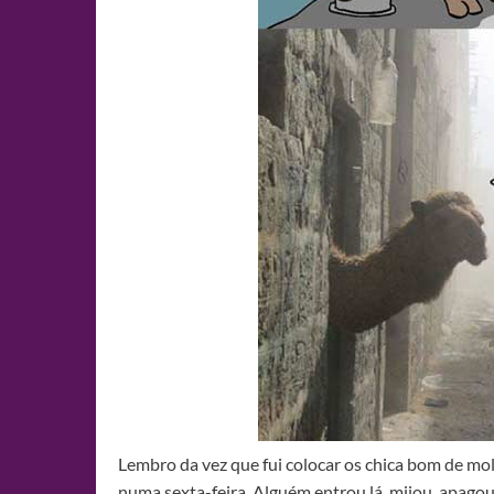
Lembro da vez que fui colocar os chica bom de mo
numa sexta-feira. Alguém entrou lá, mijou, apagou a