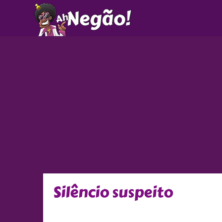
Ir
para
o
conteúdo
Silêncio suspeito