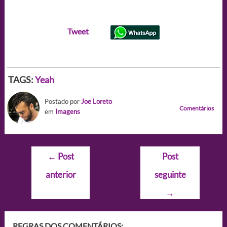
Tweet
TAGS:
Yeah
Postado por
Joe Loreto
Comentários
em
Imagens
Navegação
←
Post
Post
de
anterior
seguinte
Post
→
REGRAS DOS COMENTÁRIOS: