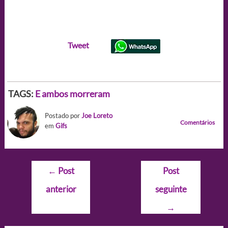
Tweet
TAGS:
E ambos morreram
Postado por
Joe Loreto
Comentários
em
Gifs
Navegação
←
Post
Post
de
anterior
seguinte
Post
→