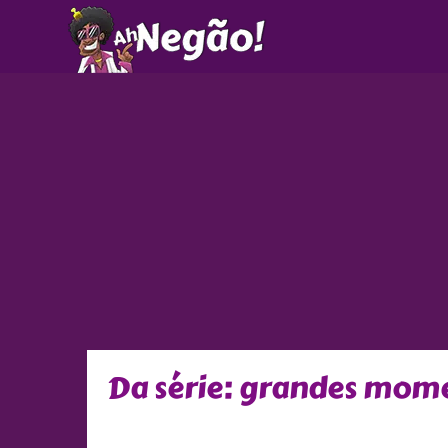
Ir
para
o
conteúdo
Da série: grandes mome