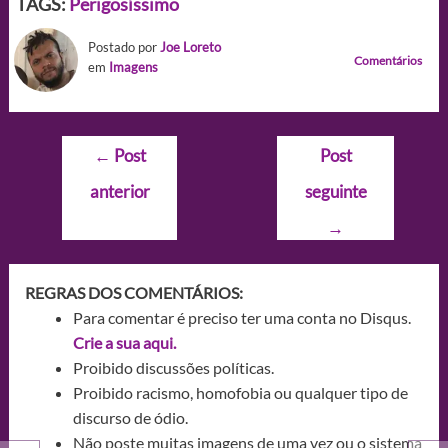
TAGS:
Perigosíssimo
Postado por
Joe Loreto
Comentários
em
Imagens
Navegação
←
Post
Post
de
anterior
seguinte
Post
→
REGRAS DOS COMENTÁRIOS:
Para comentar é preciso ter uma conta no Disqus.
Crie a sua aqui.
Proibido discussões políticas.
Proibido racismo, homofobia ou qualquer tipo de
discurso de ódio.
Não poste muitas imagens de uma vez ou o sistema