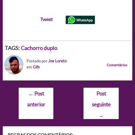
Tweet
TAGS:
Cachorro duplo
Postado por
Joe Loreto
Comentários
em
Gifs
Navegação
←
Post
Post
de
anterior
seguinte
Post
→
REGRAS DOS COMENTÁRIOS: