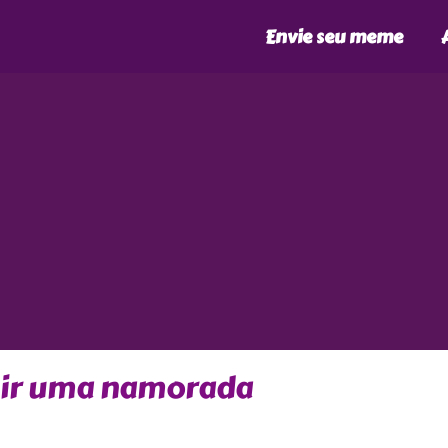
Envie seu meme
uir uma namorada