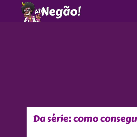
Ir
para
o
conteúdo
Da série: como conseg