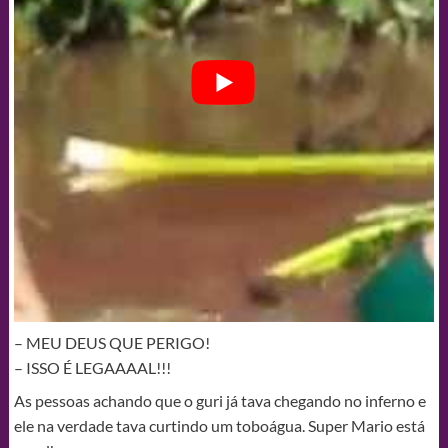
– MEU DEUS QUE PERIGO!
– ISSO É LEGAAAAL!!!
As pessoas achando que o guri já tava chegando no inferno e
ele na verdade tava curtindo um toboágua. Super Mario está