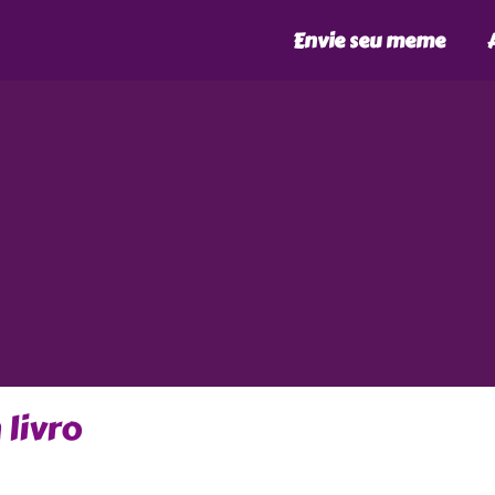
Envie seu meme
livro