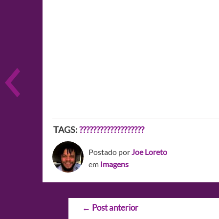
TAGS:
???????????????????
Postado por
Joe Loreto
em
Imagens
Navegação
←
Post anterior
de