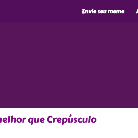
Envie seu meme
melhor que Crepúsculo