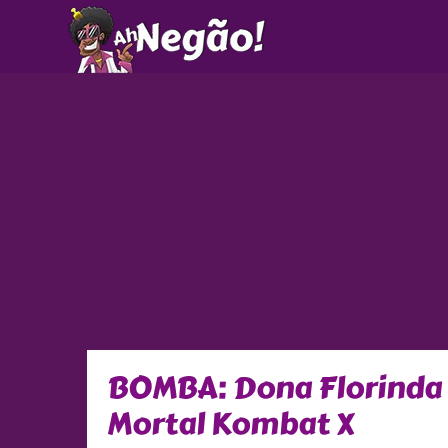
Ir
para
o
conteúdo
BOMBA: Dona Florinda s
Mortal Kombat X