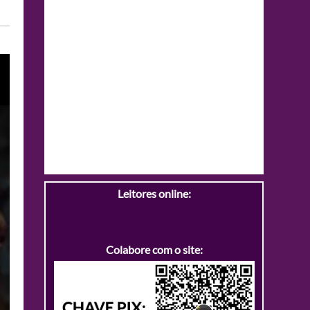
Leitores online:
Colabore com o site: