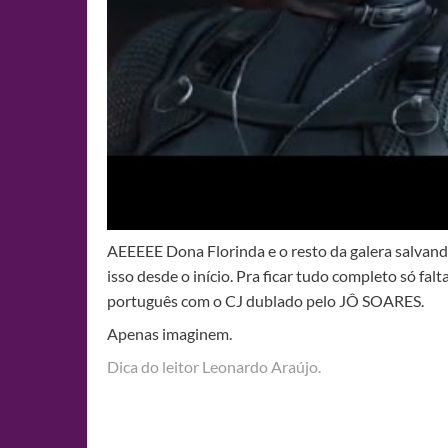
AEEEEE Dona Florinda e o resto da galera salvando
isso desde o início. Pra ficar tudo completo só f
português com o CJ dublado pelo JÔ SOARES.
Apenas imaginem.
Dica do leitor Leonardo Araújo.