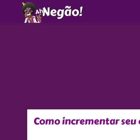
Ir
para
o
conteúdo
Como incrementar seu 