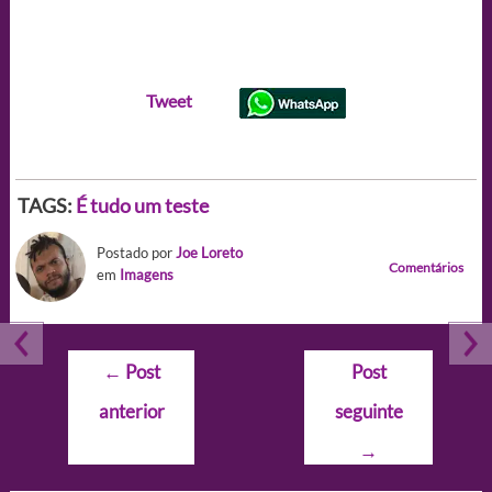
Tweet
TAGS:
É tudo um teste
Postado por
Joe Loreto
Comentários
em
Imagens
Navegação
←
Post
Post
de
anterior
seguinte
Post
→