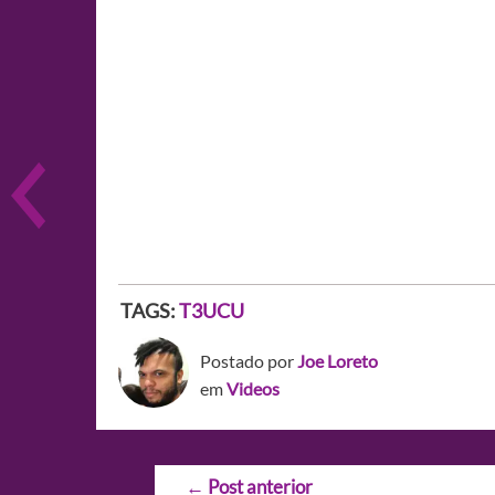
TAGS:
T3UCU
Postado por
Joe Loreto
em
Videos
Navegação
←
Post anterior