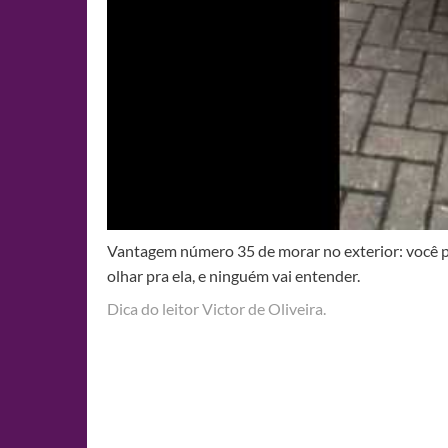
Vantagem número 35 de morar no exterior: você po
olhar pra ela, e ninguém vai entender.
Dica do leitor Victor de Oliveira.