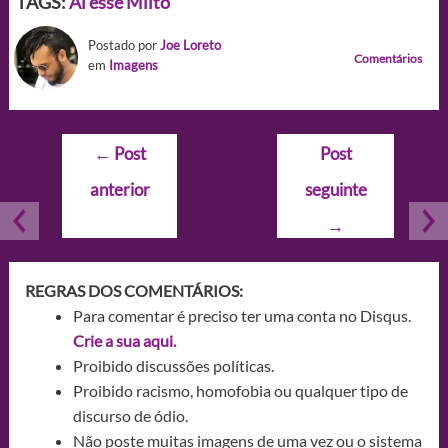
TAGS:
Ai esse Milto
Postado por
Joe Loreto
Comentários
em
Imagens
Navegação
←
Post
Post
de
anterior
seguinte
Post
→
REGRAS DOS COMENTÁRIOS:
Para comentar é preciso ter uma conta no Disqus.
Crie a sua aqui.
Proibido discussões políticas.
Proibido racismo, homofobia ou qualquer tipo de
discurso de ódio.
Não poste muitas imagens de uma vez ou o sistema