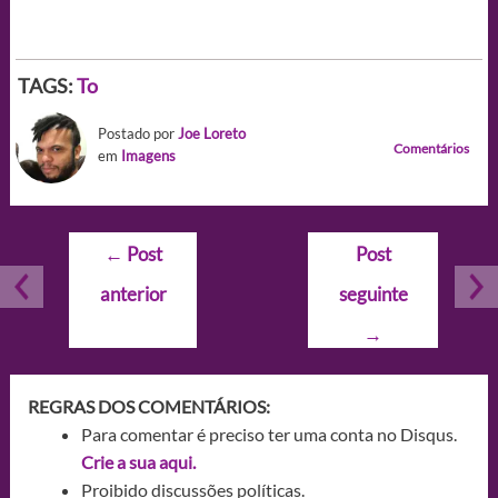
TAGS:
To
Postado por
Joe Loreto
Comentários
em
Imagens
Navegação
←
Post
Post
de
anterior
seguinte
Post
→
REGRAS DOS COMENTÁRIOS:
Para comentar é preciso ter uma conta no Disqus.
Crie a sua aqui.
Proibido discussões políticas.