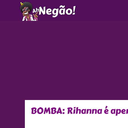
Ir
para
o
conteúdo
BOMBA: Rihanna é apen