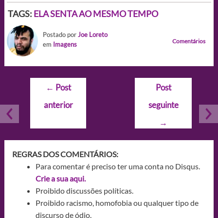
TAGS:
ELA SENTA AO MESMO TEMPO
Postado por
Joe Loreto
Comentários
em
Imagens
Navegação
←
Post
Post
de
anterior
seguinte
Post
→
REGRAS DOS COMENTÁRIOS:
Para comentar é preciso ter uma conta no Disqus.
Crie a sua aqui.
Proibido discussões políticas.
Proibido racismo, homofobia ou qualquer tipo de
discurso de ódio.