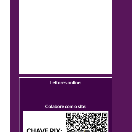
Leitores online:
Colabore com o site: