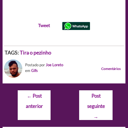
Tweet
TAGS:
Tira o pezinho
Postado por
Joe Loreto
Comentários
em
Gifs
Navegação
←
Post
Post
de
anterior
seguinte
Post
→