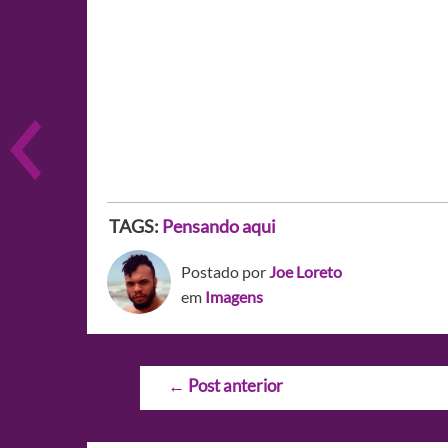
TAGS:
Pensando aqui
Postado por
Joe Loreto
em
Imagens
Navegação
←
Post anterior
de
Post