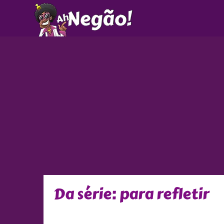
Ir
para
o
conteúdo
Da série: para refletir