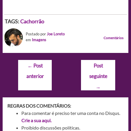
TAGS:
Cachorrão
Postado por
Joe Loreto
Comentários
em
Imagens
Navegação
←
Post
Post
de
anterior
seguinte
Post
→
REGRAS DOS COMENTÁRIOS:
Para comentar é preciso ter uma conta no Disqus.
Crie a sua aqui.
Proibido discussões políticas.