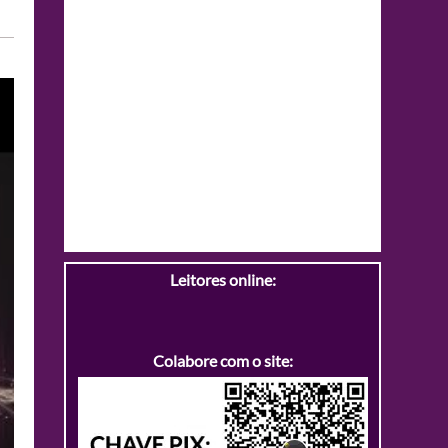
Leitores online:
Colabore com o site: