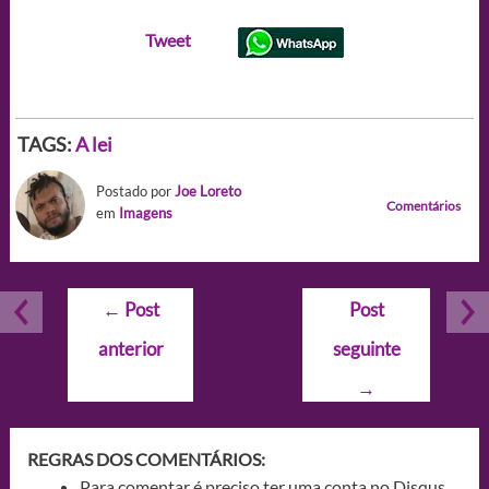
Tweet
TAGS:
A lei
Postado por
Joe Loreto
Comentários
em
Imagens
Navegação
←
Post
Post
de
anterior
seguinte
Post
→
REGRAS DOS COMENTÁRIOS:
Para comentar é preciso ter uma conta no Disqus.