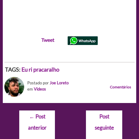
Tweet
TAGS:
Eu ri pracaralho
Postado por
Joe Loreto
Comentários
em
Videos
Navegação
←
Post
Post
de
anterior
seguinte
Post
→