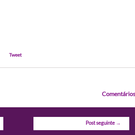
Tweet
Comentário
Post seguinte
→