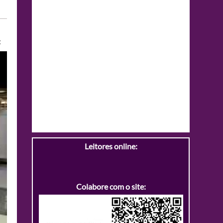
:
Leitores online:
Colabore com o site: