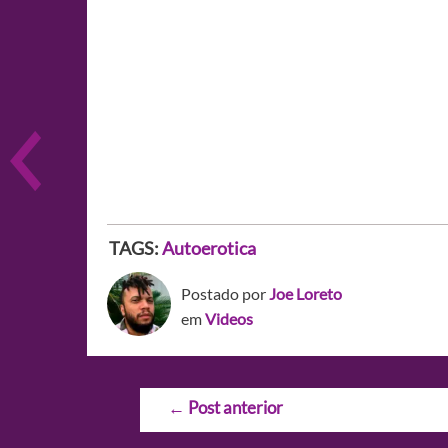
TAGS:
Autoerotica
Postado por
Joe Loreto
em
Videos
Navegação
←
Post anterior
de