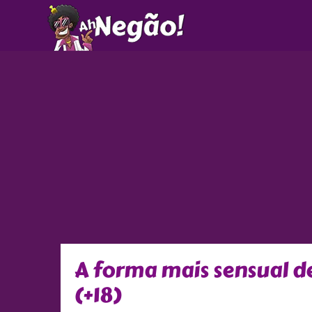
Ir
para
o
conteúdo
A forma mais sensual de
(+18)