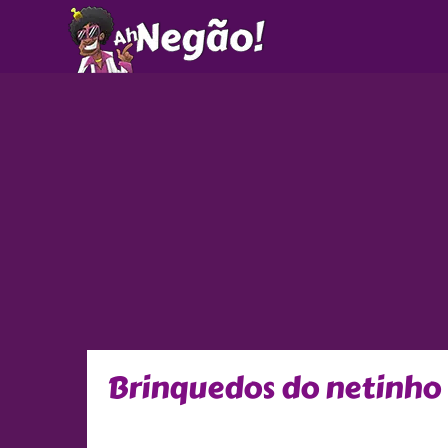
Ir
para
o
conteúdo
Brinquedos do netinho