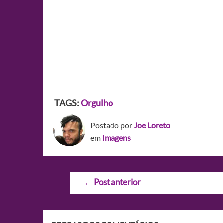
TAGS:
Orgulho
Postado por
Joe Loreto
em
Imagens
Navegação
←
Post anterior
de
Post