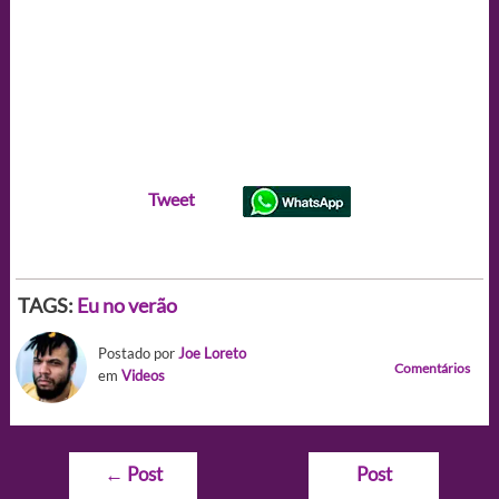
Tweet
TAGS:
Eu no verão
Postado por
Joe Loreto
Comentários
em
Videos
Navegação
←
Post
Post
de