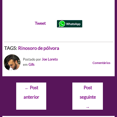
Tweet
TAGS:
Rinosoro de pólvora
Postado por
Joe Loreto
Comentários
em
Gifs
Navegação
←
Post
Post
de
anterior
seguinte
Post
→