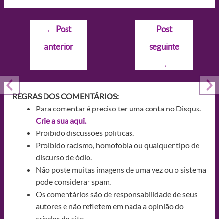
Navegação
←
Post
Post
de
anterior
seguinte
Post
→
REGRAS DOS COMENTÁRIOS:
Para comentar é preciso ter uma conta no Disqus.
Crie a sua aqui.
Proibido discussões políticas.
Proibido racismo, homofobia ou qualquer tipo de
discurso de ódio.
Não poste muitas imagens de uma vez ou o sistema
pode considerar spam.
Os comentários são de responsabilidade de seus
autores e não refletem em nada a opinião do
criador do site.