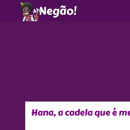
Ir
para
o
conteúdo
Hana, a cadela que é m