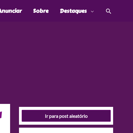
Pesquis
Anunciar
Sobre
Destaques
l
Ir para post aleatório