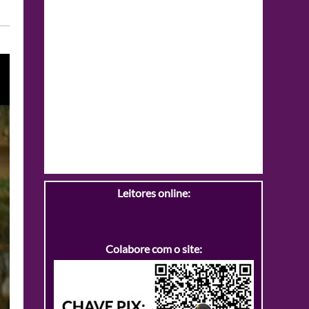
Leitores online:
Colabore com o site: