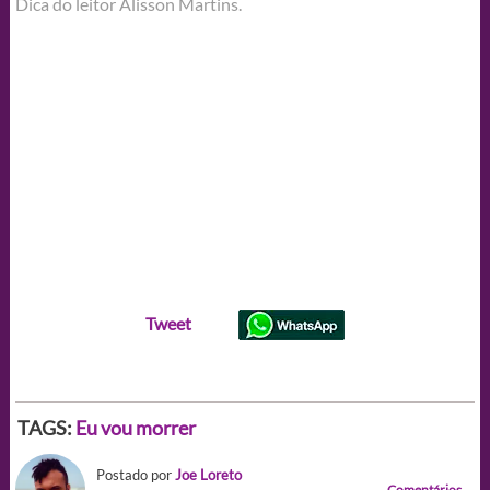
Dica do leitor Alisson Martins.
Tweet
TAGS:
Eu vou morrer
Postado por
Joe Loreto
Comentários