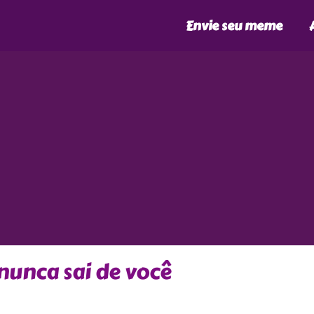
Envie seu meme
 nunca sai de você