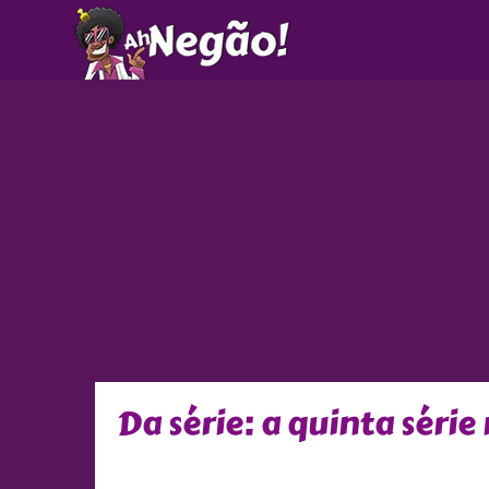
Ir
para
o
conteúdo
Da série: a quinta série