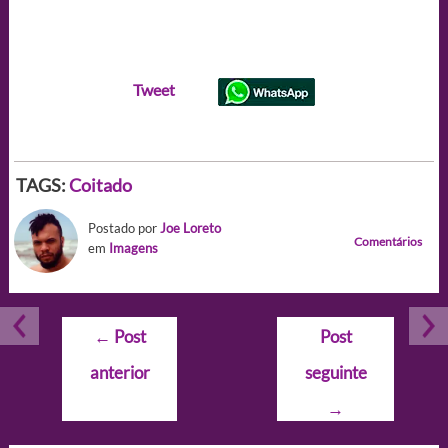
Tweet
TAGS:
Coitado
Postado por
Joe Loreto
Comentários
em
Imagens
Navegação
←
Post
Post
de
anterior
seguinte
Post
→