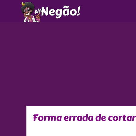
Ir
para
o
conteúdo
Forma errada de cortar