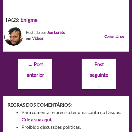
TAGS:
Enigma
Postado por
Joe Loreto
Comentários
em
Videos
Navegação
←
Post
Post
de
anterior
seguinte
Post
→
REGRAS DOS COMENTÁRIOS:
Para comentar é preciso ter uma conta no Disqus.
Crie a sua aqui.
Proibido discussões políticas.