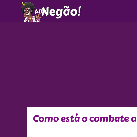
Ir
para
o
conteúdo
Como está o combate a