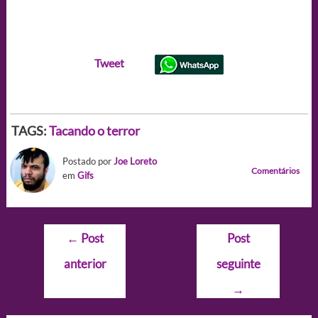
Tweet
TAGS:
Tacando o terror
Postado por
Joe Loreto
Comentários
em
Gifs
Navegação
←
Post
Post
de
anterior
seguinte
Post
→