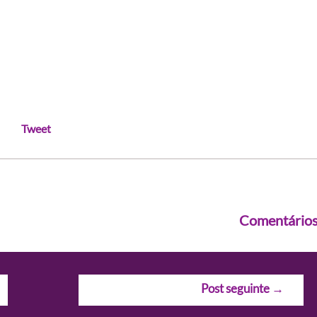
Tweet
Comentário
Post seguinte
→