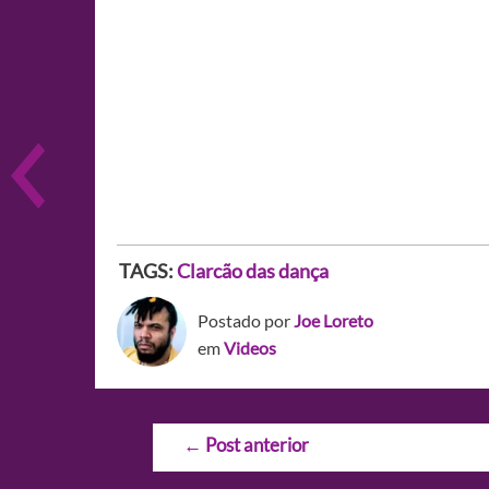
TAGS:
Clarcão das dança
Postado por
Joe Loreto
em
Videos
Navegação
←
Post anterior
de