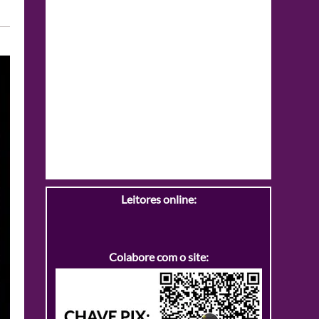
Leitores online:
Colabore com o site: