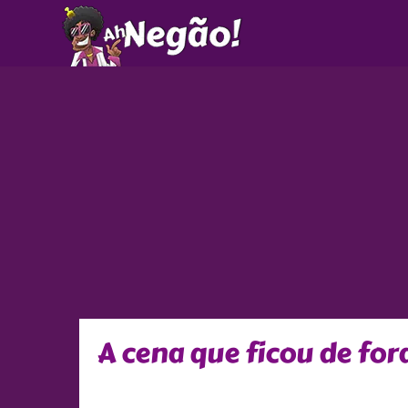
Ir
para
o
conteúdo
A cena que ficou de fo