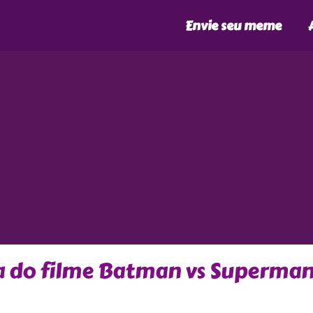
Envie seu meme
ra do filme Batman vs Superma