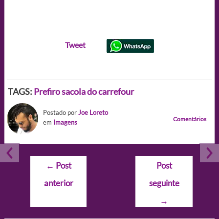
Tweet
TAGS:
Prefiro sacola do carrefour
Postado por
Joe Loreto
Comentários
em
Imagens
Navegação
←
Post
Post
de
anterior
seguinte
Post
→