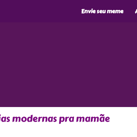
Envie seu meme
gias modernas pra mamãe